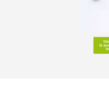
Tél
le qu
d