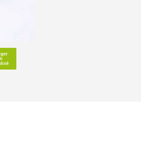
rger
an
lisé